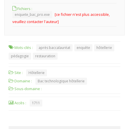
Fichiers :
[ce fichier n'est plus accessible,
enquete_bac_pro.exe
veuillez contacter l'auteur]
Mots-clés :
après baccalauréat
enquête
hôtellerie
pédagogie
restauration
Site :
Hôtellerie
Domaine :
Bac technologique hôtellerie
Sous-domaine :
Accès :
1711