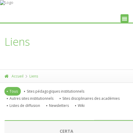
Liens
Quelques liens utiles
Accueil
Liens
Tous
Sites pédagogiques institutionnels
Autres sites institutionnels
Sites disciplinaires des académies
Listes de diffusion
Newsletters
Wiki
CERTA
MÉT
HÔ
E